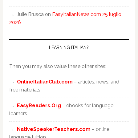
Julie Brusca
on
EasyItalianNews.com 25 luglio
2026
LEARNING ITALIAN?
Then you may also value these other sites:
OnlineItalianClub.com
– articles, news, and
free materials
EasyReaders.Org
– ebooks for language
learners
NativeSpeakerTeachers.com
– online
language tuition