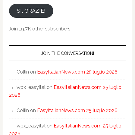
indirizzo
email
SI, GRAZIE!
Join 19.7K other subscribers
JOIN THE CONVERSATION!
Collin
on
EasyItalianNews.com 25 luglio 2026
wpx_easyital
on
EasyItalianNews.com 25 luglio
2026
Collin
on
EasyItalianNews.com 25 luglio 2026
wpx_easyital
on
EasyItalianNews.com 25 luglio
2026