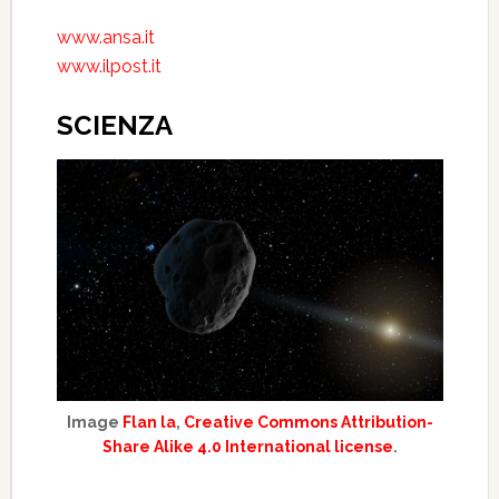
www.ansa.it
www.ilpost.it
SCIENZA
Image
Flan la
,
Creative Commons Attribution-
Share Alike 4.0 International license
.