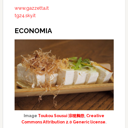
www.gazzetta.it
tg24.sky.it
ECONOMIA
Image
Toukou Sousui 淙穂鶫箜
,
Creative
Commons Attribution 2.0 Generic license
.