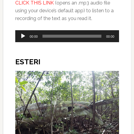
CLICK THIS LINK
(opens an .mp3 audio file
using your device’s default app) to listen to a
recording of the text as you read it.
Audio
00:00
00:00
Player
ESTERI