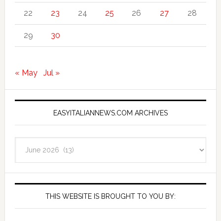
22
23
24
25
26
27
28
29
30
« May
Jul »
EASYITALIANNEWS.COM ARCHIVES
EasyItalianNews.com
Archives
THIS WEBSITE IS BROUGHT TO YOU BY: