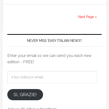
Next Page »
NEVER MISS 'EASY ITALIAN NEWS'!
Enter your email so we can send you each new
edition - FREE!
il
tuo
indirizzo
email
SI, GRAZIE!