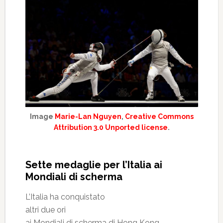
Image
Marie-Lan Nguyen
,
Creative Commons
Attribution 3.0 Unported license
.
Sette medaglie per l’Italia ai
Mondiali di scherma
L’Italia ha conquistato
altri due ori
ai Mondiali di scherma di Hong Kong,