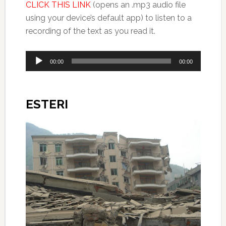
CLICK THIS LINK
(opens an .mp3 audio file
using your device’s default app) to listen to a
recording of the text as you read it.
Audio
00:00
00:00
Player
ESTERI