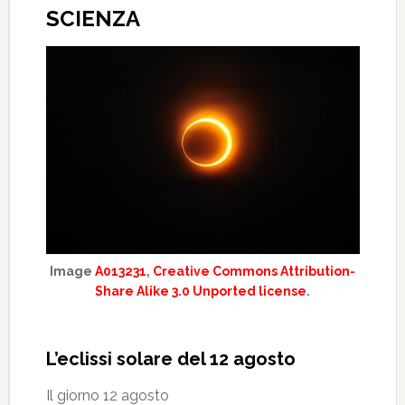
SCIENZA
Image
A013231
,
Creative Commons Attribution-
Share Alike 3.0 Unported license
.
L’eclissi solare del 12 agosto
Il giorno 12 agosto