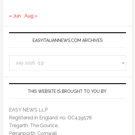
« Jun
Aug »
EASYITALIANNEWS.COM ARCHIVES
EasyItalianNews.com
Archives
THIS WEBSITE IS BROUGHT TO YOU BY:
EASY NEWS LLP
Registered in England, no. OC439578
Tregarth, The Gounce,
Perranporth, Cornwall