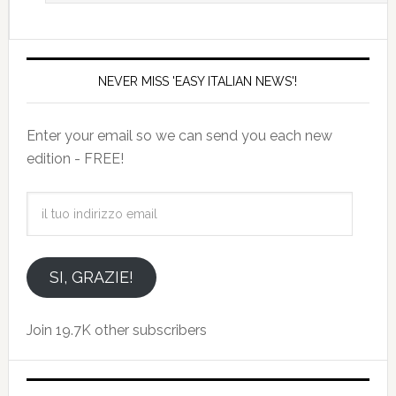
NEVER MISS 'EASY ITALIAN NEWS'!
Enter your email so we can send you each new
edition - FREE!
il
tuo
indirizzo
email
SI, GRAZIE!
Join 19.7K other subscribers