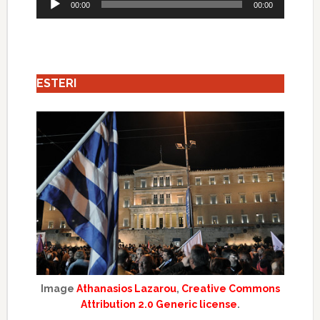
00:00
00:00
Player
ESTERI
Image
Athanasios Lazarou
,
Creative Commons
Attribution 2.0 Generic license
.