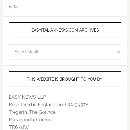
« Jul
EASYITALIANNEWS.COM ARCHIVES
EasyItalianNews.com
Archives
THIS WEBSITE IS BROUGHT TO YOU BY:
EASY NEWS LLP
Registered in England, no. OC439578
Tregarth, The Gounce,
Perranporth, Cornwall
TR6 0JW