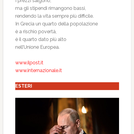
I prezzi salgono,
ma gli stipendi rimangono bassi,
rendendo la vita sempre più difficile.
In Grecia un quarto della popolazione
è a rischio povertà,
è il quarto dato più alto
nell’Unione Europea.
www.ilpost.it
www.internazionale.it
ESTERI