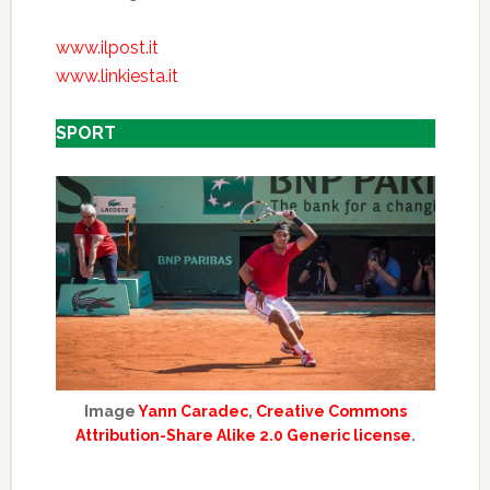
www.ilpost.it
www.linkiesta.it
SPORT
Image
Yann Caradec
,
Creative Commons
Attribution-Share Alike 2.0 Generic license
.