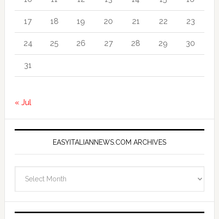
17
18
19
20
21
22
23
24
25
26
27
28
29
30
31
« Jul
EASYITALIANNEWS.COM ARCHIVES
EasyItalianNews.com
Archives