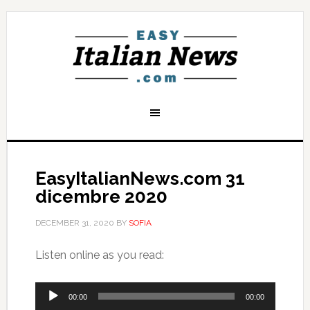
EasyItalianNews.com 31
dicembre 2020
DECEMBER 31, 2020
BY
SOFIA
Listen online as you read:
Audio
00:00
00:00
Player