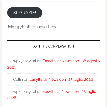
indirizzo
email
SI, GRAZIE!
Join 19.7K other subscribers
JOIN THE CONVERSATION!
wpx_easyital
on
EasyItalianNews.com 08 agosto
2026
Collin
on
EasyItalianNews.com 25 luglio 2026
wpx_easyital
on
EasyItalianNews.com 25 luglio
2026