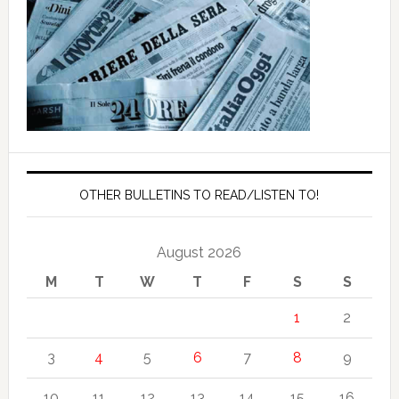
OTHER BULLETINS TO READ/LISTEN TO!
August 2026
M
T
W
T
F
S
S
1
2
3
4
5
6
7
8
9
10
11
12
13
14
15
16