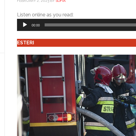
FEBRUARY 2, 2023
BY
SOFIA
Audio
Listen online as you read:
Player
00:00
ESTERI