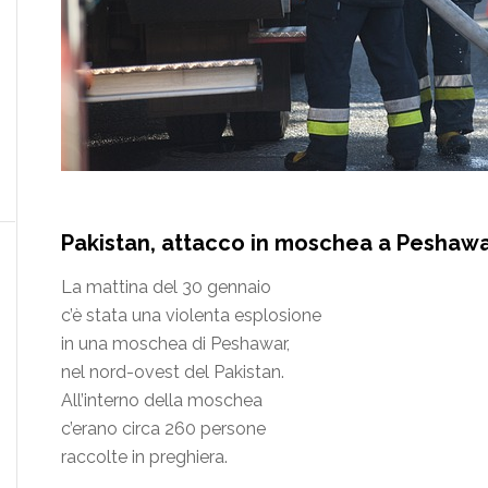
Pakistan, attacco in moschea a Peshawar
La mattina del 30 gennaio
c’è stata una violenta esplosione
in una moschea di Peshawar,
nel nord-ovest del Pakistan.
All’interno della moschea
c’erano circa 260 persone
raccolte in preghiera.