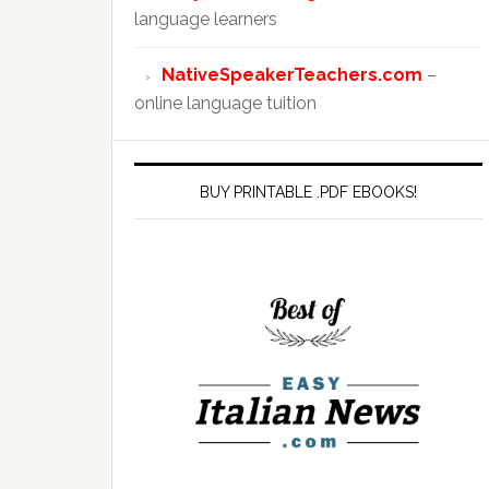
language learners
NativeSpeakerTeachers.com
–
online language tuition
BUY PRINTABLE .PDF EBOOKS!