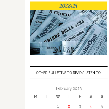
OTHER BULLETINS TO READ/LISTEN TO!
February 2023
M
T
W
T
F
S
S
1
2
3
4
5