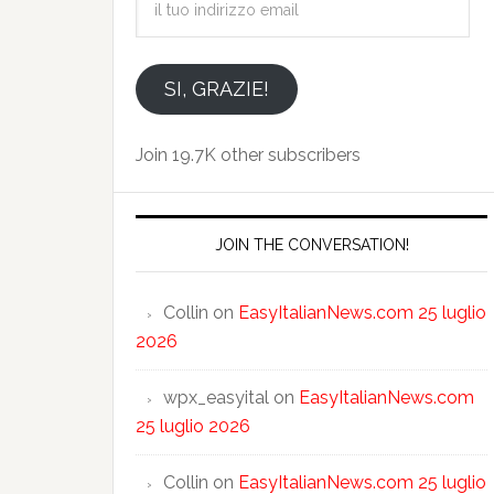
tuo
indirizzo
email
SI, GRAZIE!
Join 19.7K other subscribers
JOIN THE CONVERSATION!
Collin
on
EasyItalianNews.com 25 luglio
2026
wpx_easyital
on
EasyItalianNews.com
25 luglio 2026
Collin
on
EasyItalianNews.com 25 luglio