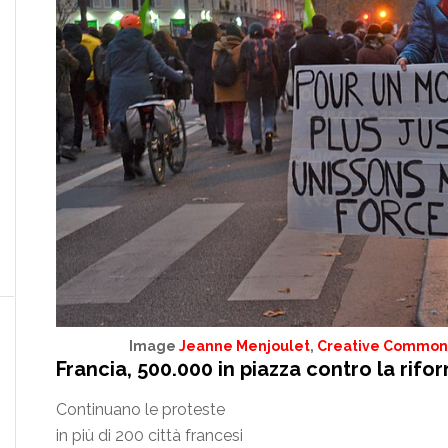
Image
Jeanne Menjoulet
,
Creative Commons 
Francia, 500.000 in piazza contro la rifo
Continuano le proteste
in più di 200 città francesi