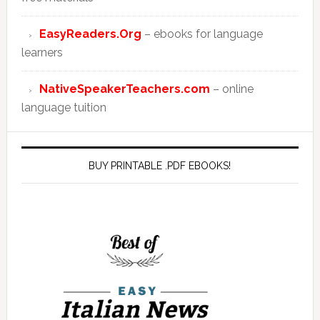
EasyReaders.Org
– ebooks for language
learners
NativeSpeakerTeachers.com
– online
language tuition
BUY PRINTABLE .PDF EBOOKS!