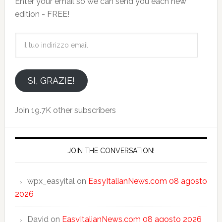
Enter your email so we can send you each new
edition - FREE!
il
tuo
indirizzo
email
SI, GRAZIE!
Join 19.7K other subscribers
JOIN THE CONVERSATION!
wpx_easyital
on
EasyItalianNews.com 08 agosto
2026
David
on
EasyItalianNews.com 08 agosto 2026