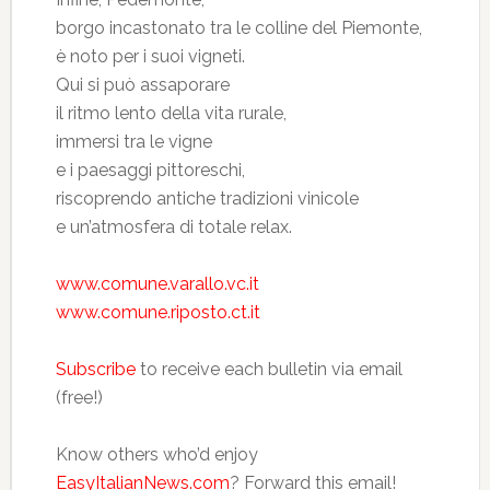
borgo incastonato tra le colline del Piemonte,
è noto per i suoi vigneti.
Qui si può assaporare
il ritmo lento della vita rurale,
immersi tra le vigne
e i paesaggi pittoreschi,
riscoprendo antiche tradizioni vinicole
e un’atmosfera di totale relax.
www.comune.varallo.vc.it
www.comune.riposto.ct.it
Subscribe
to receive each bulletin via email
(free!)
Know others who’d enjoy
EasyItalianNews.com
? Forward this email!