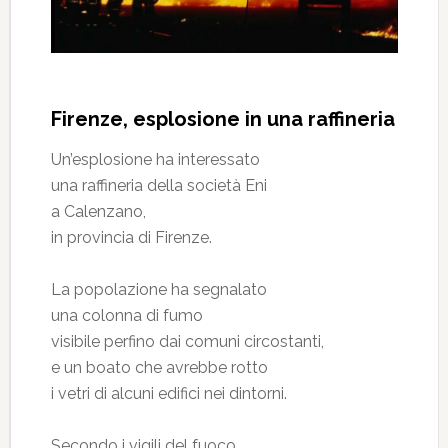
Firenze, esplosione in una raffineria
Un’esplosione ha interessato
una raffineria della società Eni
a Calenzano,
in provincia di Firenze.
La popolazione ha segnalato
una colonna di fumo
visibile perfino dai comuni circostanti,
e un boato che avrebbe rotto
i vetri di alcuni edifici nei dintorni.
Secondo i vigili del fuoco,