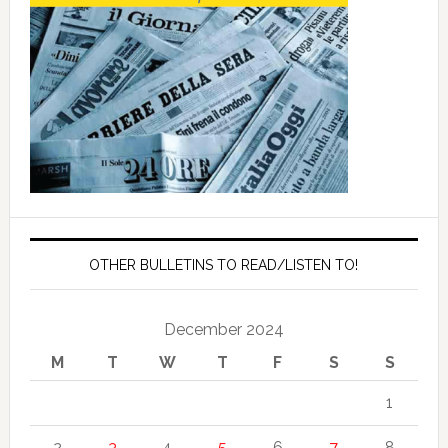
OTHER BULLETINS TO READ/LISTEN TO!
December 2024
M
T
W
T
F
S
S
1
2
3
4
5
6
7
8