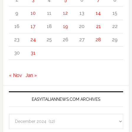
9
10
11
12
13
14
15
16
17
18
19
20
21
22
23
24
25
26
27
28
29
30
31
« Nov
Jan »
EASYITALIANNEWS.COM ARCHIVES
EasyItalianNews.com
Archives