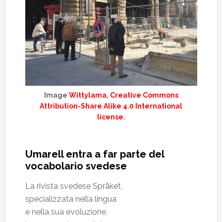
Image
Wittylama
,
Creative Commons
Attribution-Share Alike 4.0 International
license
.
Umarell entra a far parte del
vocabolario svedese
La rivista svedese Språket,
specializzata nella lingua
e nella sua evoluzione,