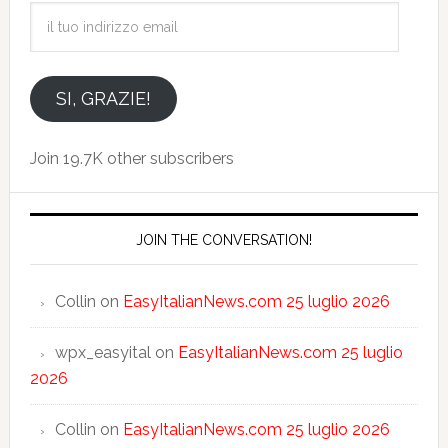
il
tuo
indirizzo
email
SI, GRAZIE!
Join 19.7K other subscribers
JOIN THE CONVERSATION!
Collin
on
EasyItalianNews.com 25 luglio 2026
wpx_easyital
on
EasyItalianNews.com 25 luglio
2026
Collin
on
EasyItalianNews.com 25 luglio 2026