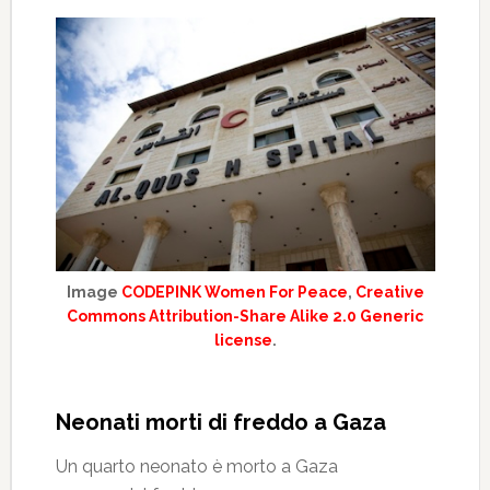
Image
CODEPINK Women For Peace
,
Creative
Commons Attribution-Share Alike 2.0 Generic
license
.
Neonati morti di freddo a Gaza
Un quarto neonato è morto a Gaza