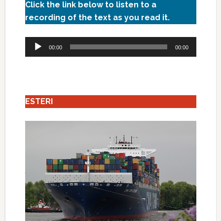
Click the link below to listen to a
recording of the text as you read it.
Audio
00:00
00:00
Player
ESTERI