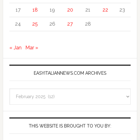
17
18
19
20
21
22
23
24
25
26
27
28
« Jan
Mar »
EASYITALIANNEWS.COM ARCHIVES
EasyItalianNews.com
Archives
THIS WEBSITE IS BROUGHT TO YOU BY: