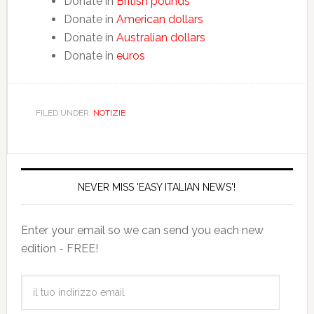
Donate in
British pounds
Donate in
American dollars
Donate in
Australian dollars
Donate in
euros
FILED UNDER:
NOTIZIE
NEVER MISS 'EASY ITALIAN NEWS'!
Enter your email so we can send you each new
edition - FREE!
il
tuo