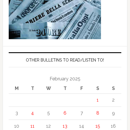
OTHER BULLETINS TO READ/LISTEN TO!
February 2025
M
T
W
T
F
S
S
1
2
3
4
5
6
7
8
9
10
11
12
13
14
15
16