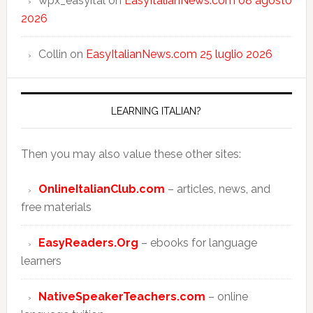
wpx_easyital
on
EasyItalianNews.com 08 agosto
2026
Collin
on
EasyItalianNews.com 25 luglio 2026
LEARNING ITALIAN?
Then you may also value these other sites:
OnlineItalianClub.com
– articles, news, and
free materials
EasyReaders.Org
– ebooks for language
learners
NativeSpeakerTeachers.com
– online