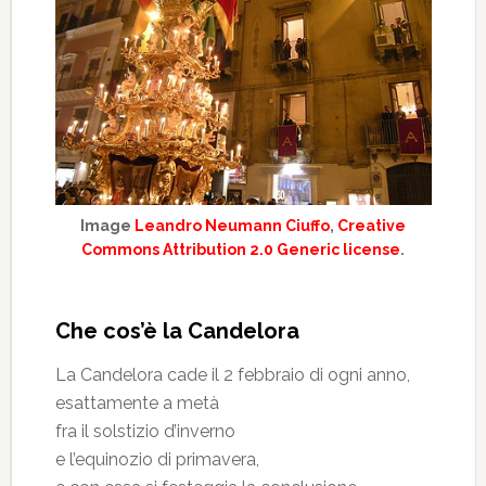
Image
Leandro Neumann Ciuffo
,
Creative
Commons Attribution 2.0 Generic license
.
Che cos’è la Candelora
La Candelora cade il 2 febbraio di ogni anno,
esattamente a metà
fra il solstizio d’inverno
e l’equinozio di primavera,