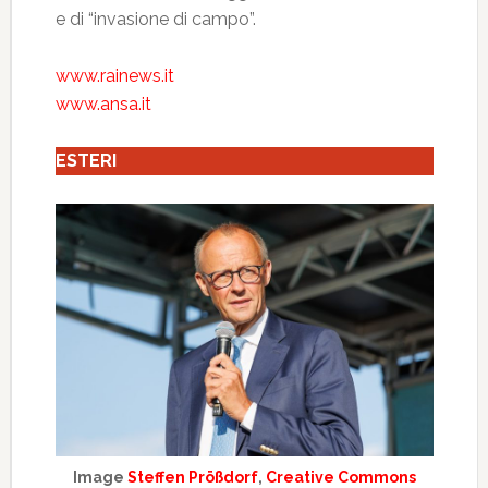
e di “invasione di campo”.
www.rainews.it
www.ansa.it
ESTERI
Image
Steffen Prößdorf
,
Creative Commons