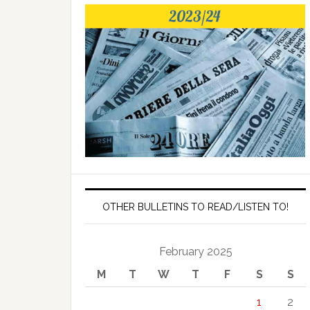
OTHER BULLETINS TO READ/LISTEN TO!
February 2025
M
T
W
T
F
S
S
1
2