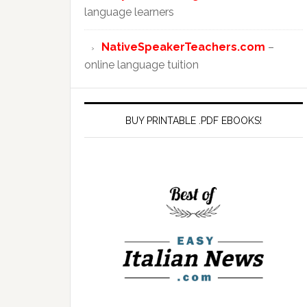
language learners
NativeSpeakerTeachers.com
–
online language tuition
BUY PRINTABLE .PDF EBOOKS!