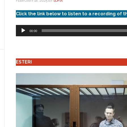
FEBRUARY 18, 2025
BY
SOFIA
Click the link below to listen to a recording of t
Audio
00:00
Player
ESTERI