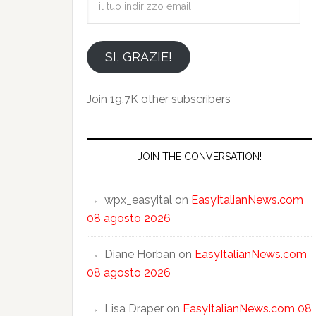
tuo
indirizzo
email
SI, GRAZIE!
Join 19.7K other subscribers
JOIN THE CONVERSATION!
wpx_easyital
on
EasyItalianNews.com
08 agosto 2026
Diane Horban
on
EasyItalianNews.com
08 agosto 2026
Lisa Draper
on
EasyItalianNews.com 08