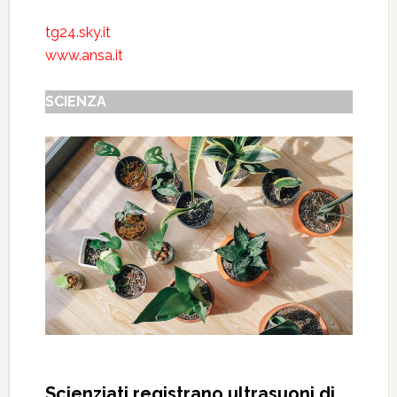
tg24.sky.it
www.ansa.it
SCIENZA
Scienziati registrano ultrasuoni di