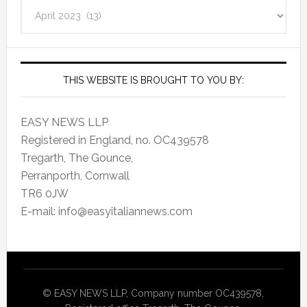
EasyItalianNews.com
Archives
THIS WEBSITE IS BROUGHT TO YOU BY:
EASY NEWS LLP
Registered in England, no. OC439578
Tregarth, The Gounce,
Perranporth, Cornwall
TR6 0JW
E-mail: info@easyitaliannews.com
© EASY NEWS LLP, Company number OC439578,