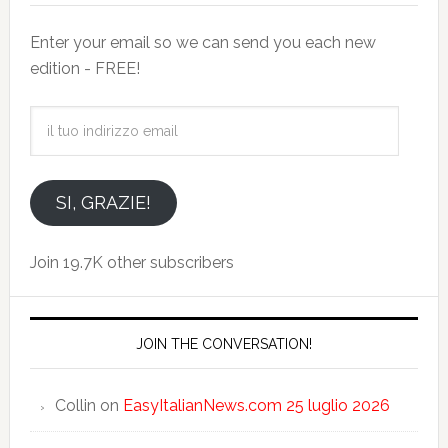
Enter your email so we can send you each new
edition - FREE!
il
tuo
indirizzo
email
SI, GRAZIE!
Join 19.7K other subscribers
JOIN THE CONVERSATION!
Collin
on
EasyItalianNews.com 25 luglio 2026