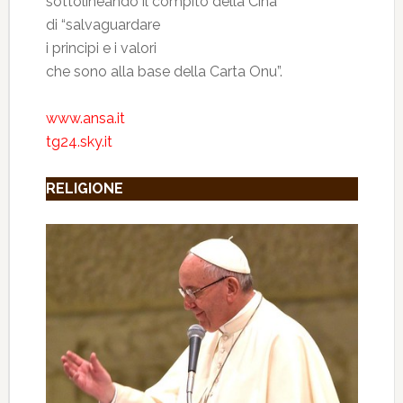
sottolineando il compito della Cina
di “salvaguardare
i principi e i valori
che sono alla base della Carta Onu”.
www.ansa.it
tg24.sky.it
RELIGIONE