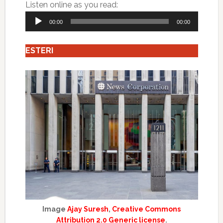
Audio
Listen online as you read:
Player
00:00
00:00
ESTERI
Image
Ajay Suresh
,
Creative Commons
Attribution 2.0 Generic license
.