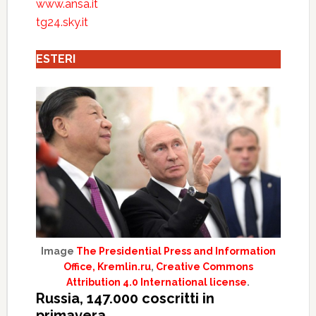
www.ansa.it
tg24.sky.it
ESTERI
Image
The Presidential Press and Information
Office, Kremlin.ru
,
Creative Commons
Attribution 4.0 International license
.
Russia, 147.000 coscritti in
primavera