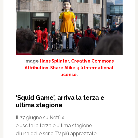
Image
Hans Splinter
,
Creative Commons
Attribution-Share Alike 4.0 International
license
.
‘Squid Game’, arriva la terza e
ultima stagione
Il 27 giugno su Netflix
è uscita la terza e ultima stagione
di una delle serie TV più apprezzate