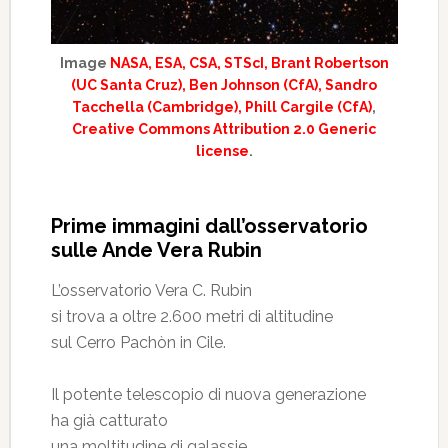
Image
NASA, ESA, CSA, STScI, Brant Robertson
(UC Santa Cruz), Ben Johnson (CfA), Sandro
Tacchella (Cambridge), Phill Cargile (CfA)
,
Creative Commons Attribution 2.0 Generic
license
.
Prime immagini dall’osservatorio
sulle Ande Vera Rubin
L’osservatorio Vera C. Rubin
si trova a oltre 2.600 metri di altitudine
sul Cerro Pachòn in Cile.
Il potente telescopio di nuova generazione
ha già catturato
una moltitudine di galassie,