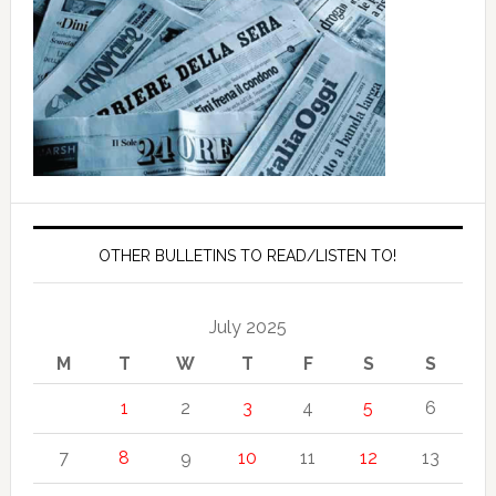
OTHER BULLETINS TO READ/LISTEN TO!
July 2025
M
T
W
T
F
S
S
1
2
3
4
5
6
7
8
9
10
11
12
13