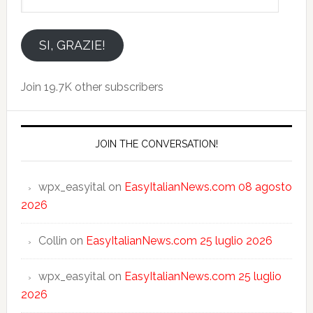
tuo
indirizzo
email
SI, GRAZIE!
Join 19.7K other subscribers
JOIN THE CONVERSATION!
wpx_easyital
on
EasyItalianNews.com 08 agosto
2026
Collin
on
EasyItalianNews.com 25 luglio 2026
wpx_easyital
on
EasyItalianNews.com 25 luglio
2026