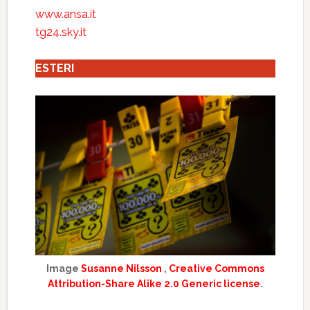
www.ansa.it
tg24.sky.it
ESTERI
Image
Susanne Nilsson
,
Creative Commons
Attribution-Share Alike 2.0 Generic license
.