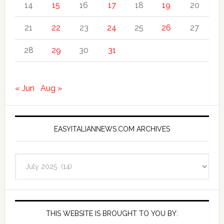
14
15
16
17
18
19
20
21
22
23
24
25
26
27
28
29
30
31
« Jun
Aug »
EASYITALIANNEWS.COM ARCHIVES
EasyItalianNews.com
Archives
THIS WEBSITE IS BROUGHT TO YOU BY: