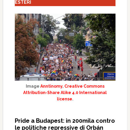
ESTERI
Image
Anntinomy
,
Creative Commons
Attribution-Share Alike 4.0 International
license
.
Pride a Budapest: in 200mila contro
le politiche repressive di Orbán