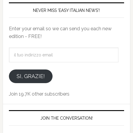
NEVER MISS 'EASY ITALIAN NEWS'!
Enter your email so we can send you each new
edition - FREE!
il
tuo
indirizzo
email
SI, GRAZIE!
Join 19.7K other subscribers
JOIN THE CONVERSATION!