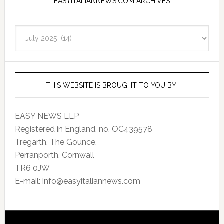
EASYITALIANNEWS.COM ARCHIVES
EasyItalianNews.com
Archives
THIS WEBSITE IS BROUGHT TO YOU BY:
EASY NEWS LLP
Registered in England, no. OC439578
Tregarth, The Gounce,
Perranporth, Cornwall
TR6 0JW
E-mail: info@easyitaliannews.com