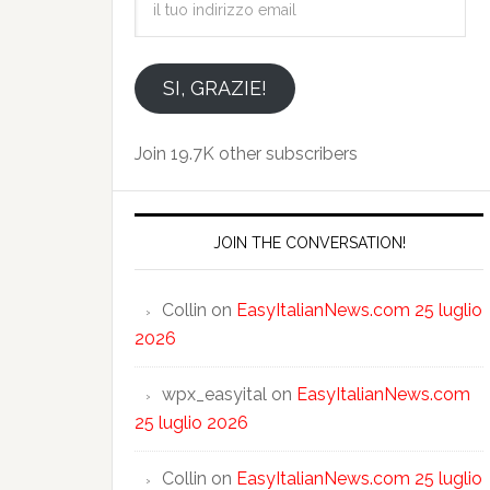
tuo
indirizzo
email
SI, GRAZIE!
Join 19.7K other subscribers
JOIN THE CONVERSATION!
Collin
on
EasyItalianNews.com 25 luglio
2026
wpx_easyital
on
EasyItalianNews.com
25 luglio 2026
Collin
on
EasyItalianNews.com 25 luglio