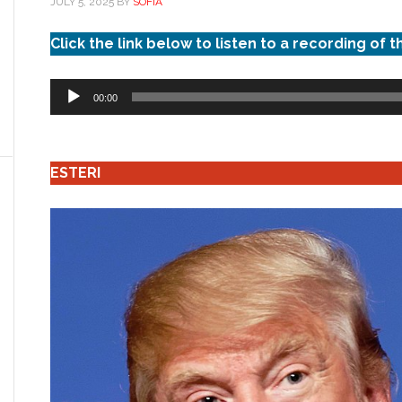
JULY 5, 2025
BY
SOFIA
Click the link below to listen to a recording of t
Audio
00:00
Player
ESTERI