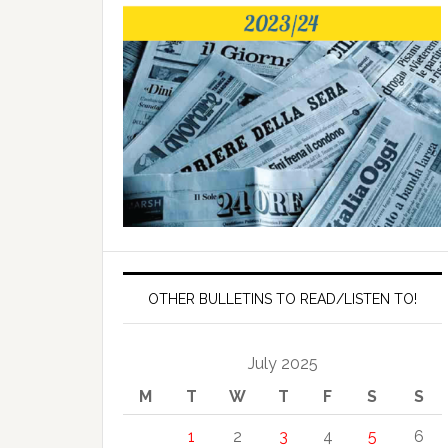
OTHER BULLETINS TO READ/LISTEN TO!
July 2025
M
T
W
T
F
S
S
1
2
3
4
5
6