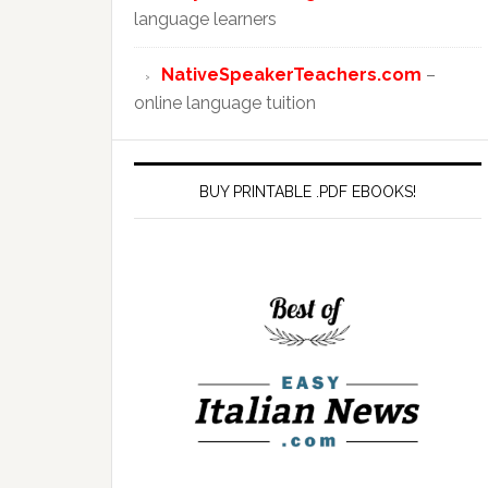
language learners
NativeSpeakerTeachers.com
–
online language tuition
BUY PRINTABLE .PDF EBOOKS!