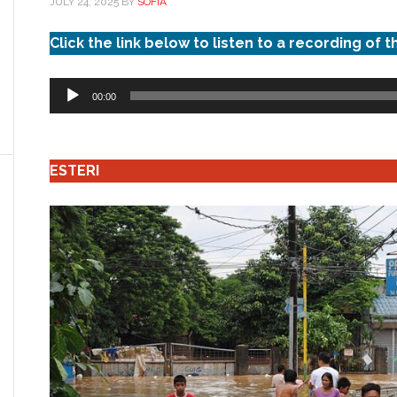
JULY 24, 2025
BY
SOFIA
Click the link below to listen to a recording of t
Audio
00:00
Player
ESTERI