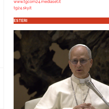
www.tgcom24.mediaset.it
tg24.sky.it
ESTERI