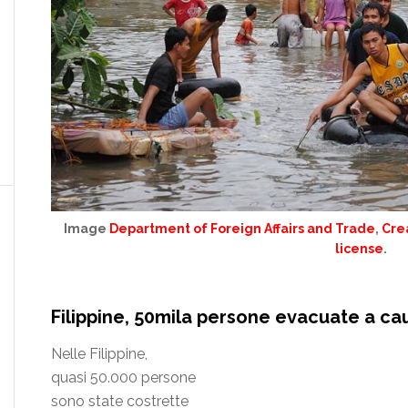
Image
Department of Foreign Affairs and Trade
,
Cre
license
.
Filippine, 50mila persone evacuate a ca
Nelle Filippine,
quasi 50.000 persone
sono state costrette