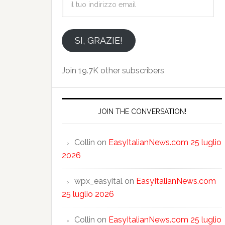
tuo
indirizzo
email
SI, GRAZIE!
Join 19.7K other subscribers
JOIN THE CONVERSATION!
Collin
on
EasyItalianNews.com 25 luglio
2026
wpx_easyital
on
EasyItalianNews.com
25 luglio 2026
Collin
on
EasyItalianNews.com 25 luglio