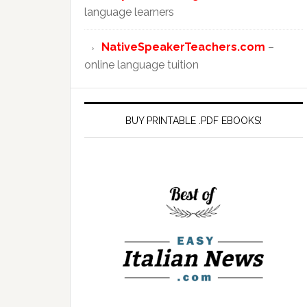
language learners
NativeSpeakerTeachers.com
–
online language tuition
BUY PRINTABLE .PDF EBOOKS!