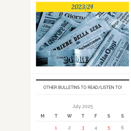
OTHER BULLETINS TO READ/LISTEN TO!
July 2025
M
T
W
T
F
S
S
1
2
3
4
5
6